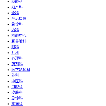
麻醉科
妇产科
全科
产后康复
急诊科
内科
检验中心
耳鼻喉科
眼科
儿科
心理科
药剂科
医学影像科
外科
中医科
口腔科
皮肤科
急诊科
疼痛科