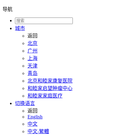
导航
城市
返回
北京
广州
上海
天津
青岛
北京和睦家康复医院
和睦家启望肿瘤中心
和睦家家庭医疗
切换语言
返回
English
中文
中文-繁體