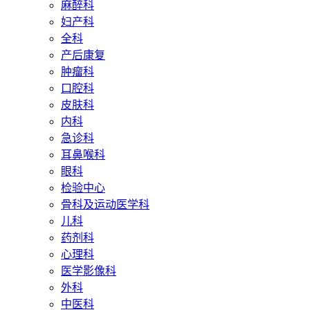
麻醉科
妇产科
全科
产后康复
肿瘤科
口腔科
皮肤科
内科
急诊科
耳鼻喉科
眼科
检验中心
骨科及运动医学科
儿科
药剂科
心理科
医学影像科
外科
中医科