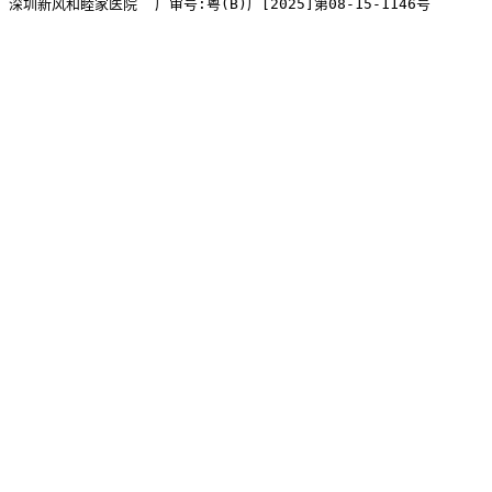
深圳新风和睦家医院  广审号:粤(B)广[2025]第08-15-1146号