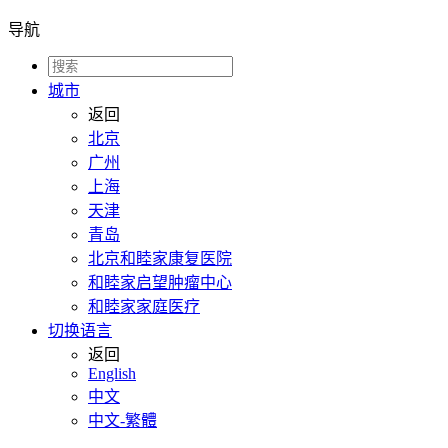
导航
城市
返回
北京
广州
上海
天津
青岛
北京和睦家康复医院
和睦家启望肿瘤中心
和睦家家庭医疗
切换语言
返回
English
中文
中文-繁體