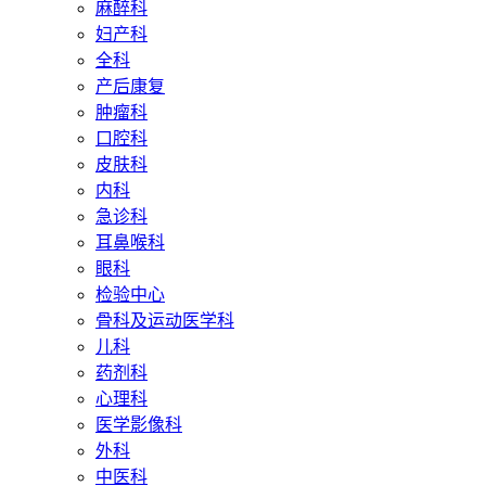
麻醉科
妇产科
全科
产后康复
肿瘤科
口腔科
皮肤科
内科
急诊科
耳鼻喉科
眼科
检验中心
骨科及运动医学科
儿科
药剂科
心理科
医学影像科
外科
中医科