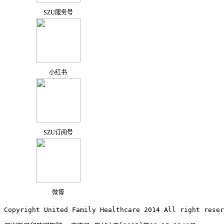
SZU服务号
小红书
SZU订阅号
微博
Copyright United Family Healthcare 2014 All right re