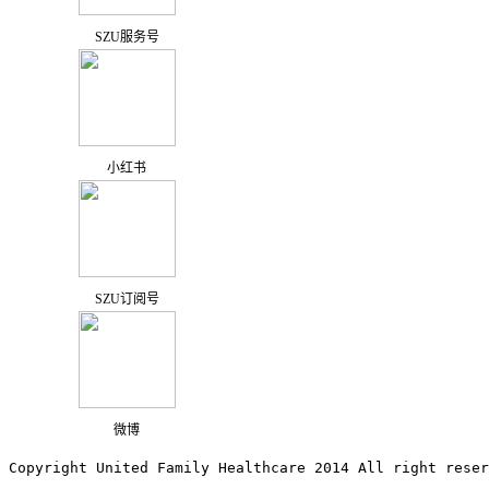
SZU服务号
小红书
SZU订阅号
微博
Copyright United Family Healthcare 2014 All right re