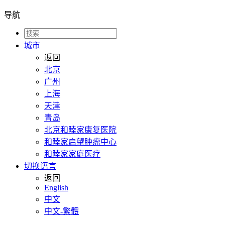
导航
城市
返回
北京
广州
上海
天津
青岛
北京和睦家康复医院
和睦家启望肿瘤中心
和睦家家庭医疗
切换语言
返回
English
中文
中文-繁體