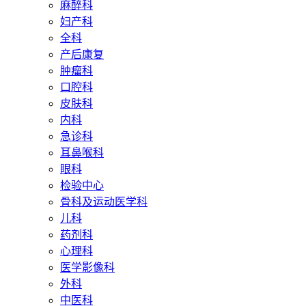
麻醉科
妇产科
全科
产后康复
肿瘤科
口腔科
皮肤科
内科
急诊科
耳鼻喉科
眼科
检验中心
骨科及运动医学科
儿科
药剂科
心理科
医学影像科
外科
中医科