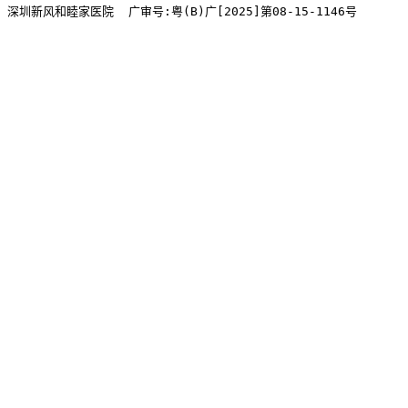
深圳新风和睦家医院  广审号:粤(B)广[2025]第08-15-1146号