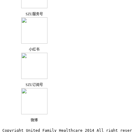
SZU服务号
小红书
SZU订阅号
微博
Copyright United Family Healthcare 2014 All right re