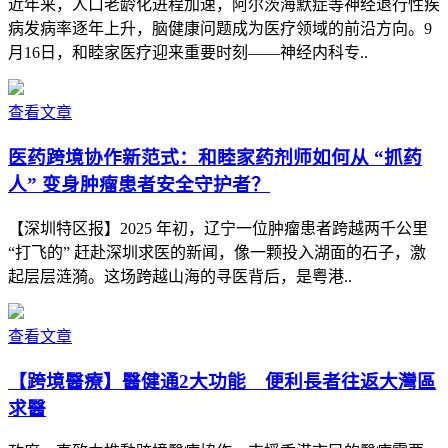
近年来，人口老龄化进程加速，阿尔茨海默症等神经退行性疾
病发病率逐年上升，脑健康问题成为医疗领域的前沿方向。9
月16日，和睦家医疗迎来重要时刻——神经内科专..
查看文章
医药跨境协作新范式：和睦家药剂师如何从 “抓药
人” 变身肿瘤患者安全守护者？
【深圳特区报】2025 年初，辽宁一位肿瘤患者跨越两千公里
“打飞的” 赶赴深圳求医的新闻，像一颗投入湖面的石子，激
起层层涟漪。这场跨越山海的寻医背后，是粤港..
查看文章
【跨境醫療】醫健通2大功能 便利長者往返大灣區
求醫