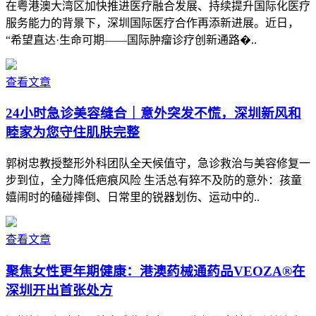
在粤港澳大湾区加快推进医疗融合发展、持续提升国际化医疗
服务能力的背景下，深圳国际医疗合作再添新进展。近日，
“希望直达·生命可期——国际肿瘤诊疗创新通路�..
查看文章
24小时急诊美容缝合｜意外突发不慌，深圳新风和
睦家为您守住肌肤完整
郭树忠教授整形外科团队全天候值守，急诊救治与美容修复一
步到位，全力降低疤痕风险 生活总有猝不及防的意外：孩童
嬉闹时的磕碰摔倒、日常里的锐器划伤、运动中的..
查看文章
聚焦女性更年期健康：港澳药械通药品VEOZA®在
深圳开出首张处方