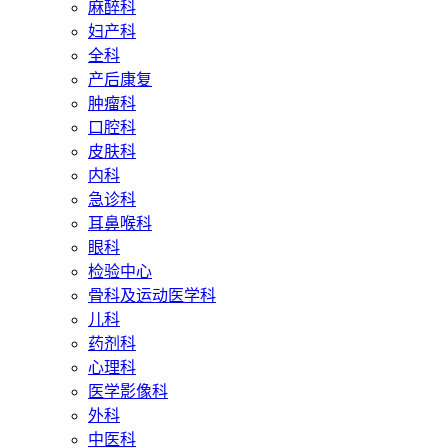
麻醉科
妇产科
全科
产后康复
肿瘤科
口腔科
皮肤科
内科
急诊科
耳鼻喉科
眼科
检验中心
骨科及运动医学科
儿科
药剂科
心理科
医学影像科
外科
中医科