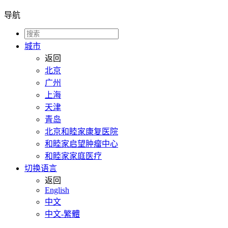
导航
城市
返回
北京
广州
上海
天津
青岛
北京和睦家康复医院
和睦家启望肿瘤中心
和睦家家庭医疗
切换语言
返回
English
中文
中文-繁體