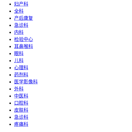
妇产科
全科
产后康复
急诊科
内科
检验中心
耳鼻喉科
眼科
儿科
心理科
药剂科
医学影像科
外科
中医科
口腔科
皮肤科
急诊科
疼痛科