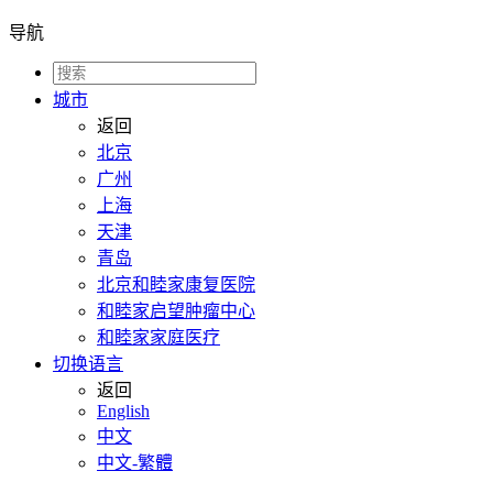
导航
城市
返回
北京
广州
上海
天津
青岛
北京和睦家康复医院
和睦家启望肿瘤中心
和睦家家庭医疗
切换语言
返回
English
中文
中文-繁體