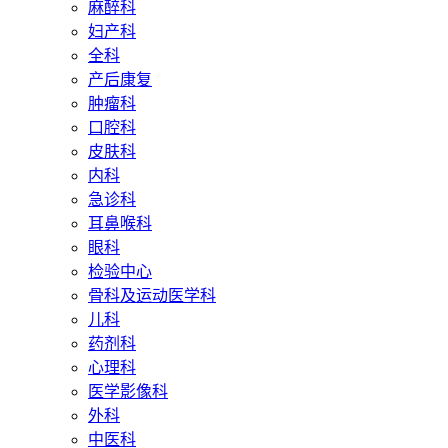
麻醉科
妇产科
全科
产后康复
肿瘤科
口腔科
皮肤科
内科
急诊科
耳鼻喉科
眼科
检验中心
骨科及运动医学科
儿科
药剂科
心理科
医学影像科
外科
中医科