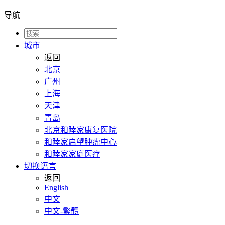
导航
城市
返回
北京
广州
上海
天津
青岛
北京和睦家康复医院
和睦家启望肿瘤中心
和睦家家庭医疗
切换语言
返回
English
中文
中文-繁體