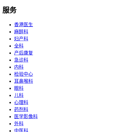
服务
香港医生
麻醉科
妇产科
全科
产后康复
急诊科
内科
检验中心
耳鼻喉科
眼科
儿科
心理科
药剂科
医学影像科
外科
中医科