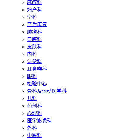
麻醉科
妇产科
全科
产后康复
肿瘤科
口腔科
皮肤科
内科
急诊科
耳鼻喉科
眼科
检验中心
骨科及运动医学科
儿科
药剂科
心理科
医学影像科
外科
中医科