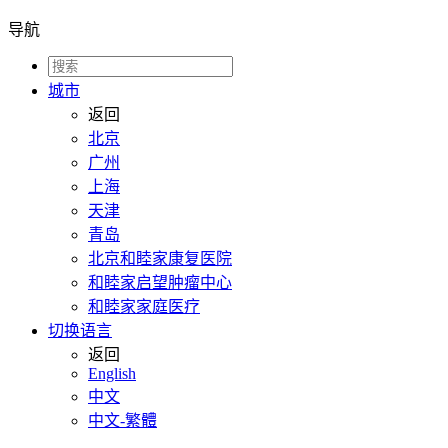
导航
城市
返回
北京
广州
上海
天津
青岛
北京和睦家康复医院
和睦家启望肿瘤中心
和睦家家庭医疗
切换语言
返回
English
中文
中文-繁體