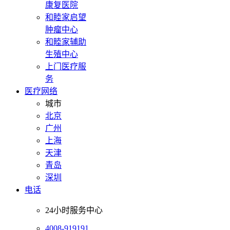
康复医院
和睦家启望
肿瘤中心
和睦家辅助
生殖中心
上门医疗服
务
医疗网络
城市
北京
广州
上海
天津
青岛
深圳
电话
24小时服务中心
4008-919191