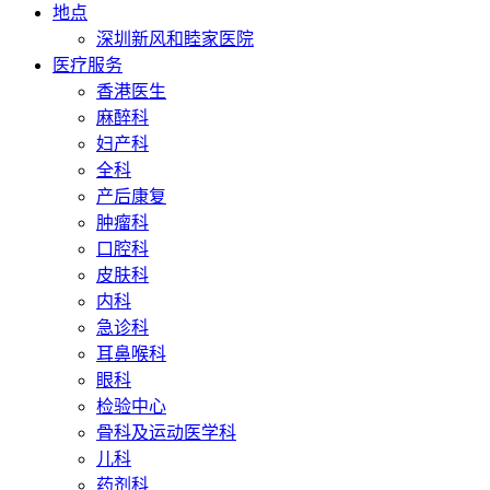
地点
深圳新风和睦家医院
医疗服务
香港医生
麻醉科
妇产科
全科
产后康复
肿瘤科
口腔科
皮肤科
内科
急诊科
耳鼻喉科
眼科
检验中心
骨科及运动医学科
儿科
药剂科