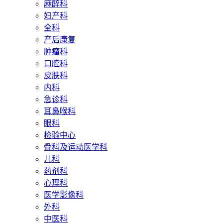
麻醉科
妇产科
全科
产后康复
肿瘤科
口腔科
皮肤科
内科
急诊科
耳鼻喉科
眼科
检验中心
骨科及运动医学科
儿科
药剂科
心理科
医学影像科
外科
中医科