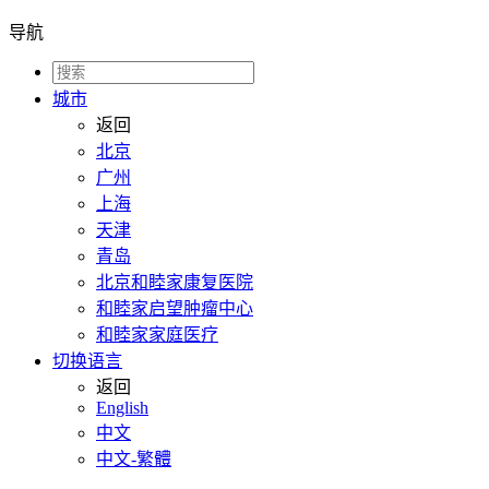
导航
城市
返回
北京
广州
上海
天津
青岛
北京和睦家康复医院
和睦家启望肿瘤中心
和睦家家庭医疗
切换语言
返回
English
中文
中文-繁體