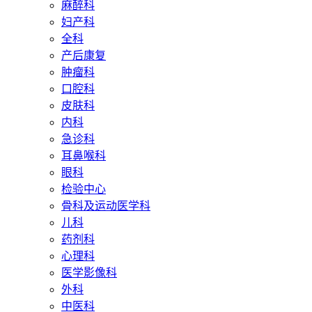
麻醉科
妇产科
全科
产后康复
肿瘤科
口腔科
皮肤科
内科
急诊科
耳鼻喉科
眼科
检验中心
骨科及运动医学科
儿科
药剂科
心理科
医学影像科
外科
中医科