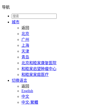
导航
城市
返回
北京
广州
上海
天津
青岛
北京和睦家康复医院
和睦家启望肿瘤中心
和睦家家庭医疗
切换语言
返回
English
中文
中文-繁體