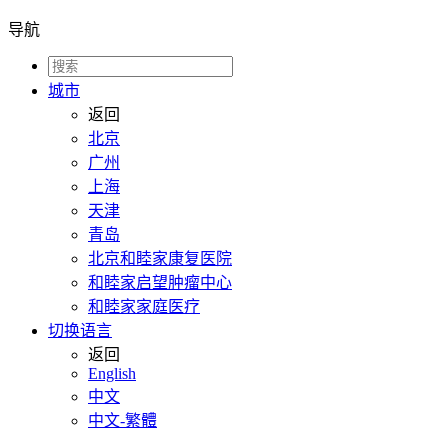
导航
城市
返回
北京
广州
上海
天津
青岛
北京和睦家康复医院
和睦家启望肿瘤中心
和睦家家庭医疗
切换语言
返回
English
中文
中文-繁體