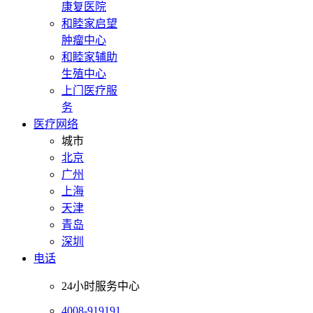
康复医院
和睦家启望
肿瘤中心
和睦家辅助
生殖中心
上门医疗服
务
医疗网络
城市
北京
广州
上海
天津
青岛
深圳
电话
24小时服务中心
4008-919191