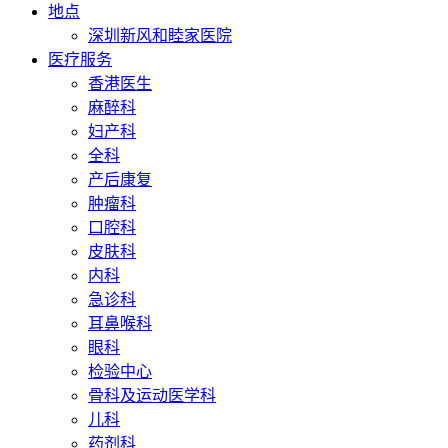
地点
深圳新风和睦家医院
医疗服务
香港医生
麻醉科
妇产科
全科
产后康复
肿瘤科
口腔科
皮肤科
内科
急诊科
耳鼻喉科
眼科
检验中心
骨科及运动医学科
儿科
药剂科