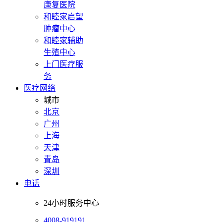
康复医院
和睦家启望
肿瘤中心
和睦家辅助
生殖中心
上门医疗服
务
医疗网络
城市
北京
广州
上海
天津
青岛
深圳
电话
24小时服务中心
4008-919191