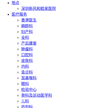
地点
深圳新风和睦家医院
医疗服务
香港医生
麻醉科
妇产科
全科
产后康复
肿瘤科
口腔科
皮肤科
内科
急诊科
耳鼻喉科
眼科
检验中心
骨科及运动医学科
儿科
药剂科