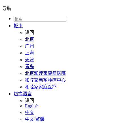
导航
城市
返回
北京
广州
上海
天津
青岛
北京和睦家康复医院
和睦家启望肿瘤中心
和睦家家庭医疗
切换语言
返回
English
中文
中文-繁體