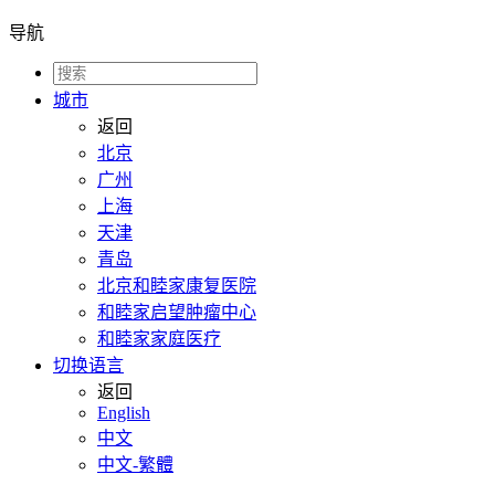
导航
城市
返回
北京
广州
上海
天津
青岛
北京和睦家康复医院
和睦家启望肿瘤中心
和睦家家庭医疗
切换语言
返回
English
中文
中文-繁體