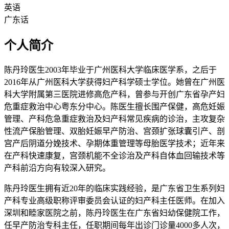
英语
广东话
个人简介
陈丹玲医生2003年毕业于广州医科大学临床医学系，之后于
2016年从广州医科大学获得妇产科学硕士学位。她曾在广州医
科大学附属第三医院进修高危产科，曾参与开创广东省孕产妇
危重症救治中心粤东分中心。陈医生擅长围产保健，高危妊娠
管理、产科危急重症救治及妇产科常见疾病的诊治，主攻复杂
性流产保胎管理、双胎妊娠早产防治、宫颈扩张球囊引产、剖
宫产后阴道分娩技术、孕期体重管理等母胎医学技术；近年来
在产科快速康复，宫颈机能不全诊治及产科自体血回输技术等
产科前沿方向有较深入研究。
陈丹玲医生拥有近20年的临床实践经验，是广东省卫生系列妇
产科专业高级职称评审委员会认证的妇产科主任医师。在加入
深圳和睦家医院之前，陈丹玲医生在广东省妇幼保健院工作，
任早产防治专科主任，任职期间每年出诊门诊量4000多人次，