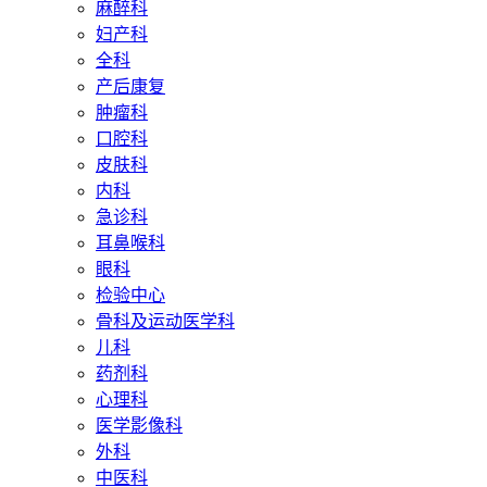
麻醉科
妇产科
全科
产后康复
肿瘤科
口腔科
皮肤科
内科
急诊科
耳鼻喉科
眼科
检验中心
骨科及运动医学科
儿科
药剂科
心理科
医学影像科
外科
中医科