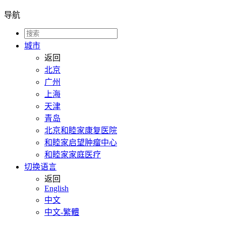
导航
城市
返回
北京
广州
上海
天津
青岛
北京和睦家康复医院
和睦家启望肿瘤中心
和睦家家庭医疗
切换语言
返回
English
中文
中文-繁體