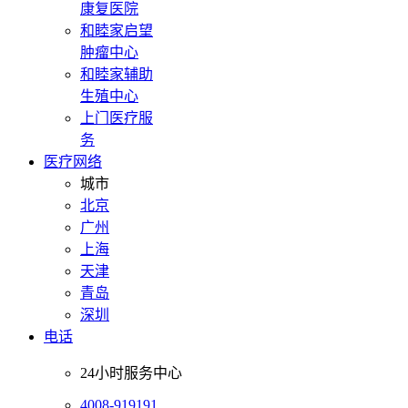
康复医院
和睦家启望
肿瘤中心
和睦家辅助
生殖中心
上门医疗服
务
医疗网络
城市
北京
广州
上海
天津
青岛
深圳
电话
24小时服务中心
4008-919191