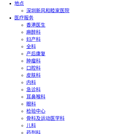
地点
深圳新风和睦家医院
医疗服务
香港医生
麻醉科
妇产科
全科
产后康复
肿瘤科
口腔科
皮肤科
内科
急诊科
耳鼻喉科
眼科
检验中心
骨科及运动医学科
儿科
药剂科