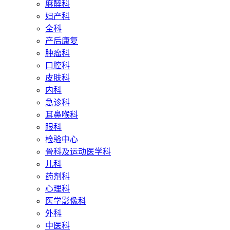
麻醉科
妇产科
全科
产后康复
肿瘤科
口腔科
皮肤科
内科
急诊科
耳鼻喉科
眼科
检验中心
骨科及运动医学科
儿科
药剂科
心理科
医学影像科
外科
中医科