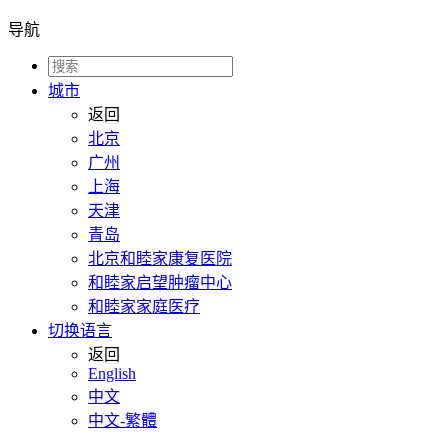
导航
城市
返回
北京
广州
上海
天津
青岛
北京和睦家康复医院
和睦家启望肿瘤中心
和睦家家庭医疗
切换语言
返回
English
中文
中文-繁體