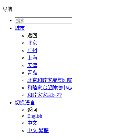
导航
城市
返回
北京
广州
上海
天津
青岛
北京和睦家康复医院
和睦家启望肿瘤中心
和睦家家庭医疗
切换语言
返回
English
中文
中文-繁體