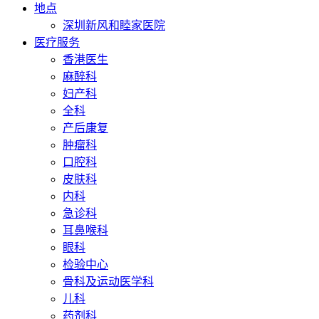
地点
深圳新风和睦家医院
医疗服务
香港医生
麻醉科
妇产科
全科
产后康复
肿瘤科
口腔科
皮肤科
内科
急诊科
耳鼻喉科
眼科
检验中心
骨科及运动医学科
儿科
药剂科