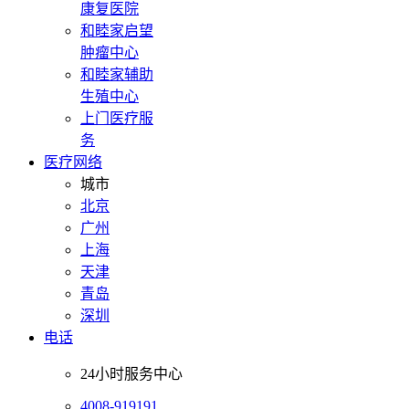
康复医院
和睦家启望
肿瘤中心
和睦家辅助
生殖中心
上门医疗服
务
医疗网络
城市
北京
广州
上海
天津
青岛
深圳
电话
24小时服务中心
4008-919191