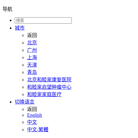
导航
城市
返回
北京
广州
上海
天津
青岛
北京和睦家康复医院
和睦家启望肿瘤中心
和睦家家庭医疗
切换语言
返回
English
中文
中文-繁體