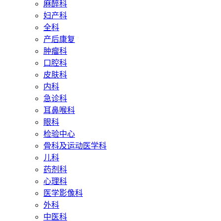
麻醉科
妇产科
全科
产后康复
肿瘤科
口腔科
皮肤科
内科
急诊科
耳鼻喉科
眼科
检验中心
骨科及运动医学科
儿科
药剂科
心理科
医学影像科
外科
中医科