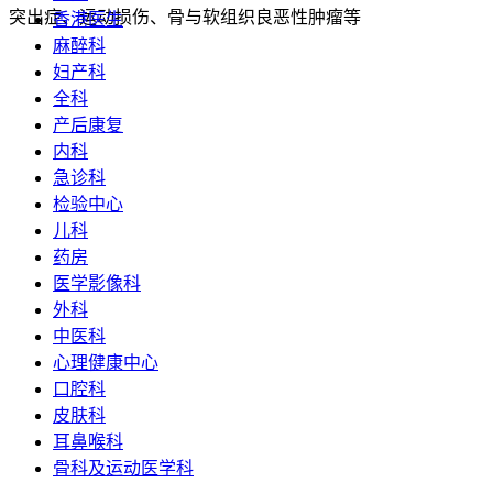
突出症、运动损伤、骨与软组织良恶性肿瘤等
香港医生
麻醉科
妇产科
全科
产后康复
内科
急诊科
检验中心
儿科
药房
医学影像科
外科
中医科
心理健康中心
口腔科
皮肤科
耳鼻喉科
骨科及运动医学科