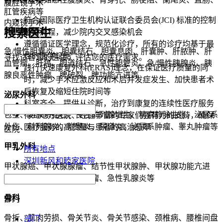
腹腔镜手术
肛管疾病等
符合国际医疗卫生机构认证联合委员会(JCI) 标准的控制
内窥镜手术
搜索医生
肝胆胰外科
感染流程，减少院内交叉感染机会
遵循循证医学理念，规范化诊疗，所有的诊疗均基于最
急/慢性胆囊炎、胆囊结石、胆囊息肉、肝囊肿、肝脓肿、肝
佳的医学证据
寻找适合您的医生，评估您的医疗需求。
血管瘤、肝癌、胆道结石、急性胆管炎、急/慢性胰腺炎、胰
践行快速康复外科(ERAS)理念，在保证医疗质量的同
腺良恶性肿瘤、脾破裂、脾功能亢进等
时，减少手术应激反应和术后并发症发生、加快患者术
后恢复及缩短住院时间等
泌尿外科
科室齐全，提供从诊断，治疗到康复的连续性医疗服务
包茎、泌尿系结石、良性前列腺增生、精索静脉曲张、泌尿系
得到地方医院、经验丰富的专家们强有力的支持，确保
外伤、前列腺炎、附睾炎、尿道炎、泌尿系肿瘤、睾丸肿瘤等
医疗服务的高质量与患者的高治愈率
医院
甲乳外科
所有地点
深圳新风和睦家医院
甲状腺癌、甲状腺腺瘤、结节性甲状腺肿、甲状腺功能亢进
症、乳腺癌、乳腺纤维腺瘤、急性乳腺炎等
骨科
部门
骨折、肌肉劳损、骨关节炎、骨关节感染、颈椎病、腰椎间盘
部门