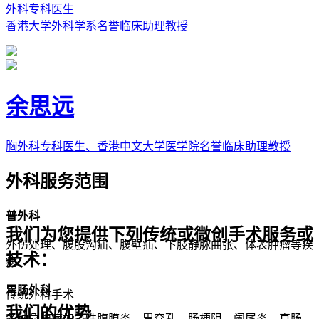
外科专科医生
香港大学外科学系名誉临床助理教授
余思远
胸外科专科医生、香港中文大学医学院名誉临床助理教授
外科服务范围
普外科
我们为您提供下列传统或微创手术服务或
外伤处理、腹股沟疝、腹壁疝、下肢静脉曲张、体表肿瘤等疾
技术：
病
胃肠外科
传统外科手术
我们的优势
各种急腹症如急性腹膜炎、胃穿孔、肠梗阻、阑尾炎、直肠、