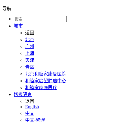
导航
城市
返回
北京
广州
上海
天津
青岛
北京和睦家康复医院
和睦家启望肿瘤中心
和睦家家庭医疗
切换语言
返回
English
中文
中文-繁體