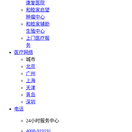
康复医院
和睦家启望
肿瘤中心
和睦家辅助
生殖中心
上门医疗服
务
医疗网络
城市
北京
广州
上海
天津
青岛
深圳
电话
24小时服务中心
4008-919191