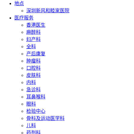
地点
深圳新风和睦家医院
医疗服务
香港医生
麻醉科
妇产科
全科
产后康复
肿瘤科
口腔科
皮肤科
内科
急诊科
耳鼻喉科
眼科
检验中心
骨科及运动医学科
儿科
药剂科