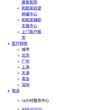
康复医院
和睦家启望
肿瘤中心
和睦家辅助
生殖中心
上门医疗服
务
医疗网络
城市
北京
广州
上海
天津
青岛
深圳
电话
24小时服务中心
4008-919191