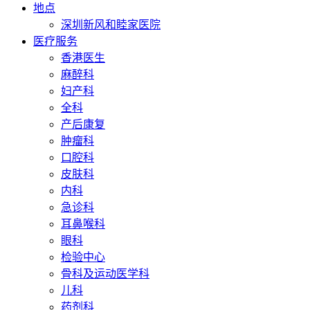
地点
深圳新风和睦家医院
医疗服务
香港医生
麻醉科
妇产科
全科
产后康复
肿瘤科
口腔科
皮肤科
内科
急诊科
耳鼻喉科
眼科
检验中心
骨科及运动医学科
儿科
药剂科