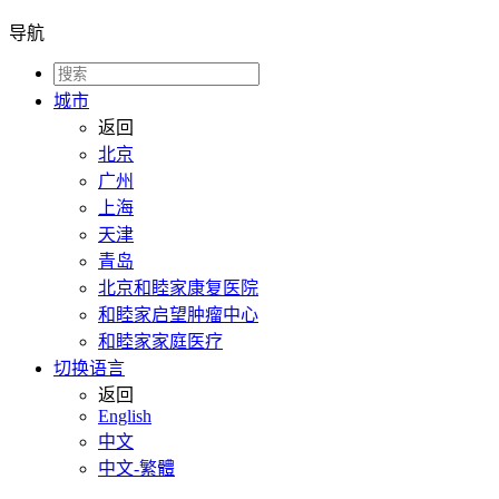
导航
城市
返回
北京
广州
上海
天津
青岛
北京和睦家康复医院
和睦家启望肿瘤中心
和睦家家庭医疗
切换语言
返回
English
中文
中文-繁體