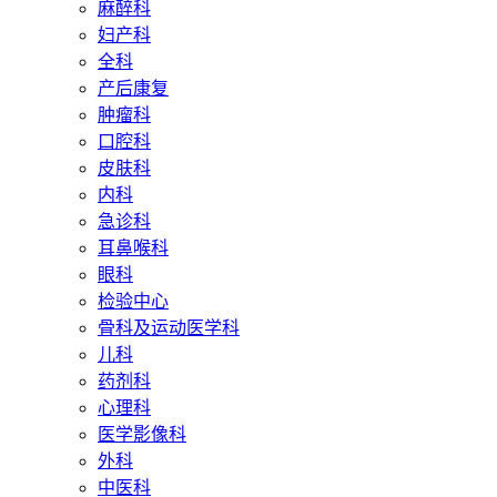
麻醉科
妇产科
全科
产后康复
肿瘤科
口腔科
皮肤科
内科
急诊科
耳鼻喉科
眼科
检验中心
骨科及运动医学科
儿科
药剂科
心理科
医学影像科
外科
中医科