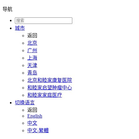
导航
城市
返回
北京
广州
上海
天津
青岛
北京和睦家康复医院
和睦家启望肿瘤中心
和睦家家庭医疗
切换语言
返回
English
中文
中文-繁體