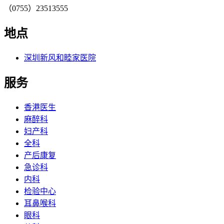
（0755）23513555
地点
深圳新风和睦家医院
服务
香港医生
麻醉科
妇产科
全科
产后康复
急诊科
内科
检验中心
耳鼻喉科
眼科