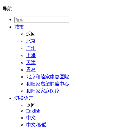
导航
城市
返回
北京
广州
上海
天津
青岛
北京和睦家康复医院
和睦家启望肿瘤中心
和睦家家庭医疗
切换语言
返回
English
中文
中文-繁體