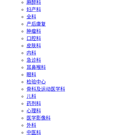
麻醉科
妇产科
全科
产后康复
肿瘤科
口腔科
皮肤科
内科
急诊科
耳鼻喉科
眼科
检验中心
骨科及运动医学科
儿科
药剂科
心理科
医学影像科
外科
中医科