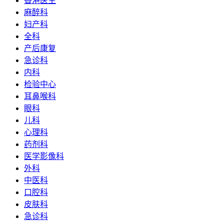
香港医生
麻醉科
妇产科
全科
产后康复
急诊科
内科
检验中心
耳鼻喉科
眼科
儿科
心理科
药剂科
医学影像科
外科
中医科
口腔科
皮肤科
急诊科