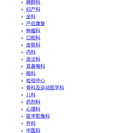
麻醉科
妇产科
全科
产后康复
肿瘤科
口腔科
皮肤科
内科
急诊科
耳鼻喉科
眼科
检验中心
骨科及运动医学科
儿科
药剂科
心理科
医学影像科
外科
中医科