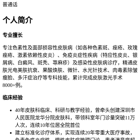
普通话
个人简介
专业擅长
专注色素性及面部损容性皮肤病（如各种色素斑、痤疮、玫瑰
痤疮、激素依赖性皮炎）、免疫炎症性疾病（特应性皮炎、银
屑病、白癜风、斑秃、荨麻疹）及感染性皮肤病诊疗，精通皮
肤光电美肤抗衰、果酸焕肤、微针、水光针技术、肉毒素除皱
瘦脸、多汗症治疗等专科技能，累计完成皮肤激光手术
8000+例。
临床经验
40年皮肤科临床、科研与教学经验，曾牵头创建深圳市
人民医院龙华分院皮肤科，带领科室年门诊量突破11万
人次，连续10年位居全院首位
建立标准化诊疗体系，实现连续20年零重大医疗事故，