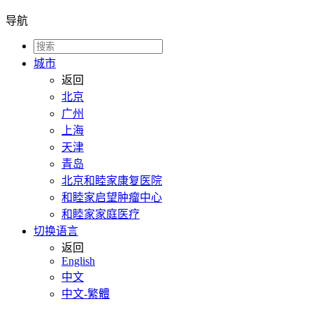
导航
城市
返回
北京
广州
上海
天津
青岛
北京和睦家康复医院
和睦家启望肿瘤中心
和睦家家庭医疗
切换语言
返回
English
中文
中文-繁體