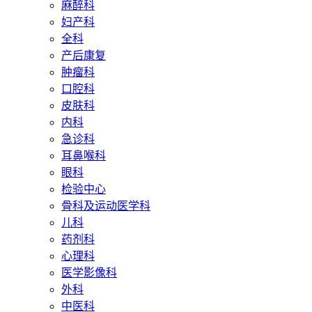
麻醉科
妇产科
全科
产后康复
肿瘤科
口腔科
皮肤科
内科
急诊科
耳鼻喉科
眼科
检验中心
骨科及运动医学科
儿科
药剂科
心理科
医学影像科
外科
中医科