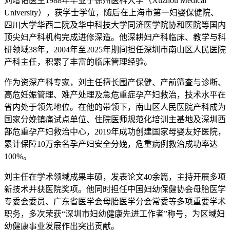
刘增佑医生1988年毕业于徐州医科大学（Xuzhou Medical
University），获学士学位，随后在上海市第一妇婴保健院、
四川大学华西二院及华中科技大学同济医学院协和医院等国内
顶尖妇产科机构完成进修深造。他深耕妇产科临床、教学与科
研领域38年，2004年至2025年期间担任深圳市南山区人民医院
产科主任，积累了丰富的临床管理经验。
作为资深产科专家，刘主任擅长围产保健、产前筛查与诊断、
高危妊娠管理、难产处理及急危重症孕产妇救治，技术水平在
省内处于领先地位。在他的带领下，南山区人民医院产科成为
国家分娩镇痛试点单位、住院医师规范化培训主基地及深圳西
部危重孕产妇救治中心，2019年成功创建国家母婴友好医院，
累计保障10万余名孕产妇安全分娩，危重病例救治成功率达
100%。
刘主任在学术领域成果丰硕，发表论文40余篇，主持开展多项
新技术并获医院奖项。他同时担任中国妇幼保健协会母胎医学
专委会委员、广东省医学会母胎医学分会常委等多项重要学术
职务，多次荣获“深圳市妇幼健康先进工作者”称号，为区域妇
幼健康事业发展作出突出贡献。