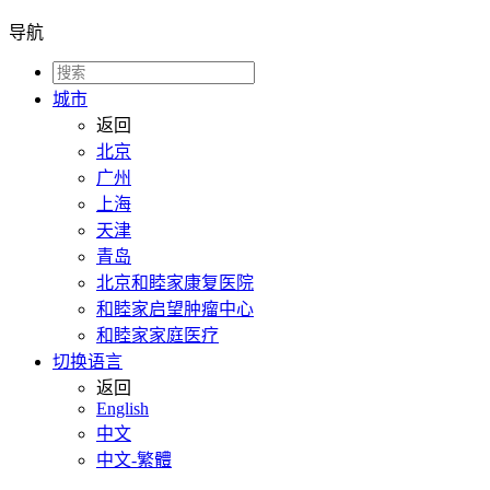
导航
城市
返回
北京
广州
上海
天津
青岛
北京和睦家康复医院
和睦家启望肿瘤中心
和睦家家庭医疗
切换语言
返回
English
中文
中文-繁體