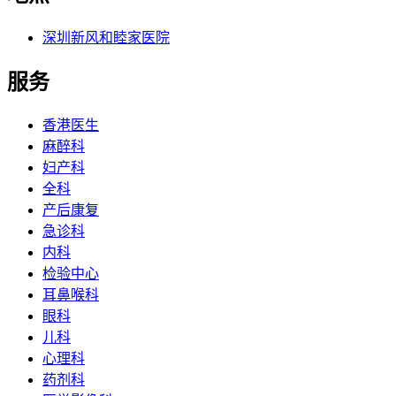
深圳新风和睦家医院
服务
香港医生
麻醉科
妇产科
全科
产后康复
急诊科
内科
检验中心
耳鼻喉科
眼科
儿科
心理科
药剂科