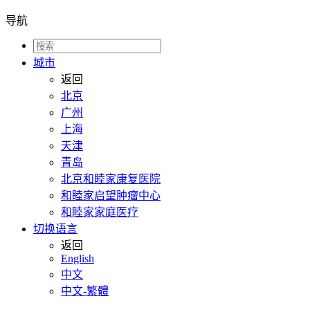
导航
城市
返回
北京
广州
上海
天津
青岛
北京和睦家康复医院
和睦家启望肿瘤中心
和睦家家庭医疗
切换语言
返回
English
中文
中文-繁體