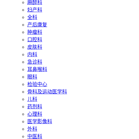
麻醉科
妇产科
全科
产后康复
肿瘤科
口腔科
皮肤科
内科
急诊科
耳鼻喉科
眼科
检验中心
骨科及运动医学科
儿科
药剂科
心理科
医学影像科
外科
中医科