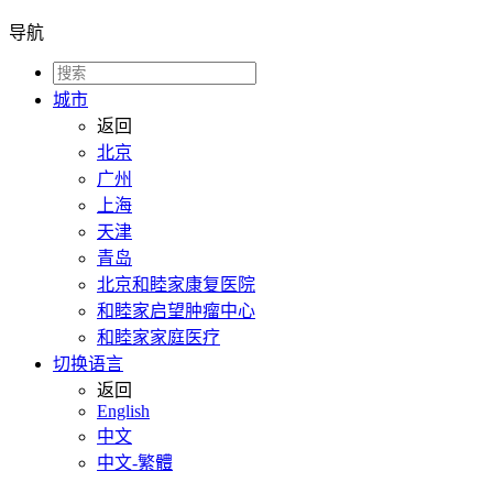
导航
城市
返回
北京
广州
上海
天津
青岛
北京和睦家康复医院
和睦家启望肿瘤中心
和睦家家庭医疗
切换语言
返回
English
中文
中文-繁體