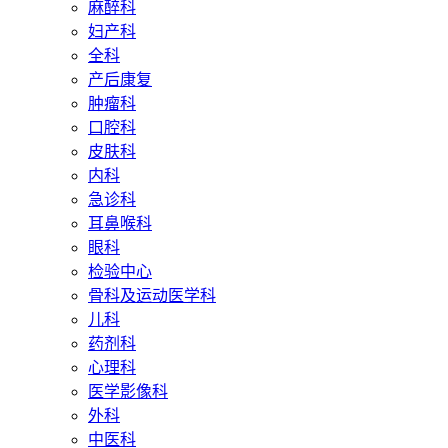
麻醉科
妇产科
全科
产后康复
肿瘤科
口腔科
皮肤科
内科
急诊科
耳鼻喉科
眼科
检验中心
骨科及运动医学科
儿科
药剂科
心理科
医学影像科
外科
中医科